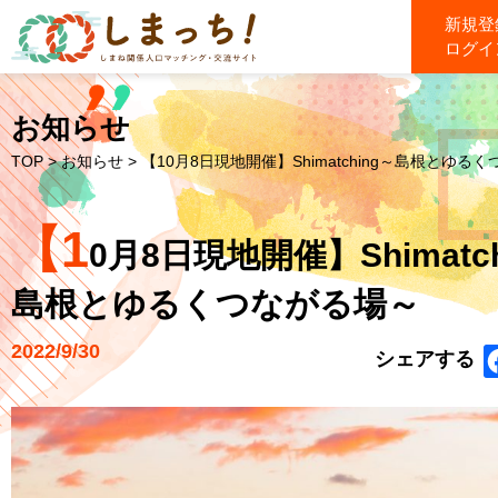
新規登
ログイ
お知らせ
TOP
>
お知らせ
> 【10月8日現地開催】Shimatching～島根とゆるくつ.
【1
0月8日現地開催】Shimatch
島根とゆるくつながる場～
2022/9/30
シェアする