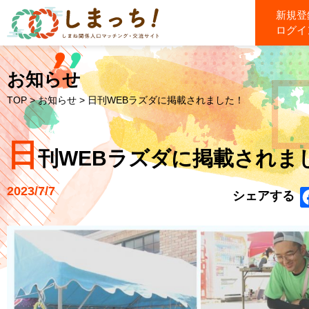
新規登
ログイ
お知らせ
TOP
>
お知らせ
> 日刊WEBラズダに掲載されました！
日
刊WEBラズダに掲載されま
2023/7/7
シェアする