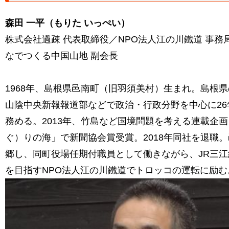
森田 一平（もりた いっぺい）
株式会社過疎 代表取締役／NPO法人江の川鐵道 事務
なでつくる中国山地 副会長
1968年、島根県邑南町（旧羽須美村）生まれ。島根
山陰中央新報報道部などで政治・行政分野を中心に26
務める。2013年、竹島など国境問題を考える連載企
ぐ）りの海」で新聞協会賞受賞。2018年同社を退職
郷し、同町役場任期付職員として働きながら、JR三
を目指すNPO法人江の川鐵道でトロッコの運転に励む