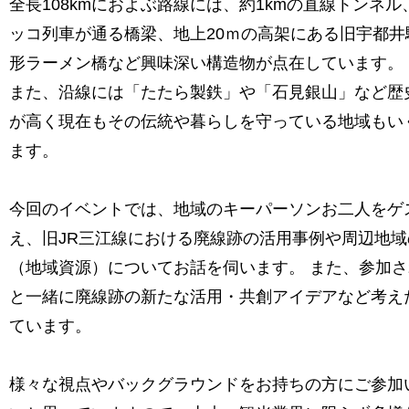
全長108kmにおよぶ路線には、約1kmの直線トンネ
ッコ列車が通る橋梁、地上20ｍの高架にある旧宇都井
形ラーメン橋など興味深い構造物が点在しています。
また、沿線には「たたら製鉄」や「石見銀山」など歴
が高く現在もその伝統や暮らしを守っている地域もい
ます。
今回のイベントでは、地域のキーパーソンお二人をゲ
え、旧JR三江線における廃線跡の活用事例や周辺地
（地域資源）についてお話を伺います。 また、参加
と一緒に廃線跡の新たな活用・共創アイデアなど考え
ています。
様々な視点やバックグラウンドをお持ちの方にご参加