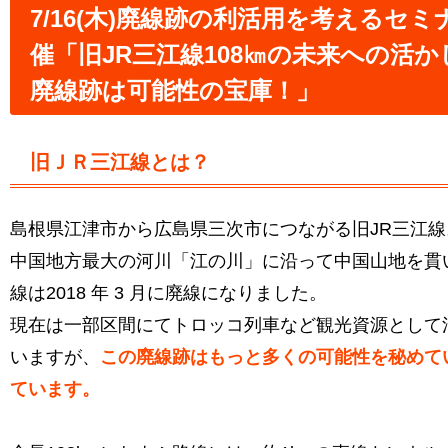
7/16(木)廃線跡の利活用を考えるセミ
催「旧JR三江線108㎞の未来への活か
廃線跡は可能性の宝庫！」
旧ＪＲ三江線とは？
島根県江津市から広島県三次市につながる旧JR三江線
中国地方最大の河川「江の川」に沿って中国山地を貫
線は2018 年 3 月に廃線になりました。
現在は一部区間にてトロッコ列車など観光資源として
いますが、
この廃線跡はもっと多くの可能性を秘めて
ています。