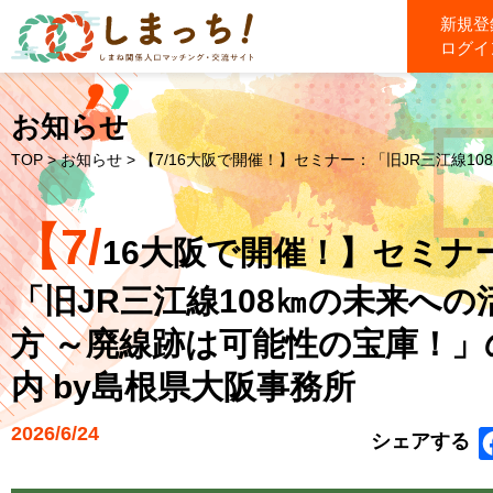
新規登
ログイ
お知らせ
TOP
>
お知らせ
> 【7/16大阪で開催！】セミナー：「旧JR三江線108㎞
【7/
16大阪で開催！】セミナ
「旧JR三江線108㎞の未来への
方 ～廃線跡は可能性の宝庫！」
内 by島根県大阪事務所
2026/6/24
シェアする