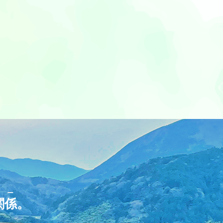
リー
関係
。