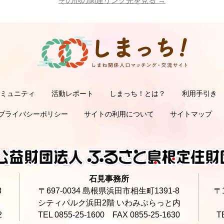
その他の関連リンク先を見る →
コミュニティ
活動レポート
しまっち！とは？
利用手引き
サポーターの利用手
オーナーの利用手
サ
オ
プライバシーポリシー
サイトの利用について
サイトマップ
石見事務所
8
〒697-0034 島根県浜田市相生町1391-8
〒
シティパルク浜田2階 いわみぷらっと内
2
TEL 0855-25-1600 FAX 0855-25-1630
T