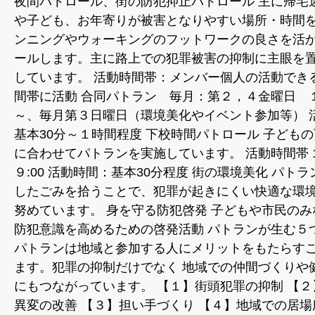
夜間パトロール、街の防犯抑止パトロール 主に帰宅
や子ども、お年寄りが被害となりやすい場所・時間
ンニングやウォーキングのフットワークの良さを活
ールします。主に路上での犯罪被害の抑制に主眼を
しています。 活動時間帯：メンバー個人の活動でき
間帯に活動 合同パトラン 毎月：第２，４金曜日 
～、毎月第３日曜日（環境美化やイベント参加等） 
基本30分～１時間程度 下校時間パトロール 子ども
に合わせてパトランを実施しています。 活動時間帯 15
９:00 活動時間：基本30分程度 街の環境美化 パト
したごみを拾うことで、犯罪が起きにくい快適な環
努めています。 身を守る防犯啓発 子どもや市民のみ
防犯意識を高めるための啓発活動 パトランが生む５
パトランは地域と参加する人にメリットをもたらす
ます。犯罪の抑制だけでなく 地域での仲間づくりや
にもつながっています。 【１】街頭犯罪の抑制 【２
異変の改善 【３】担い手づくり 【４】地域での居場