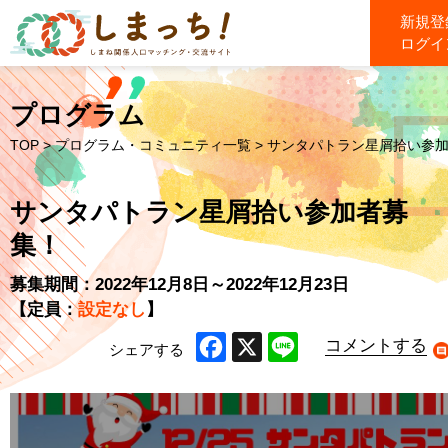
新規登
ログイ
プログラム
TOP
>
プログラム・コミュニティ一覧
> サンタパトラン星屑拾い参
サンタパトラン星屑拾い参加者募
集！
募集期間：2022年12月8日～2022年12月23日
【定員：
設定なし
】
コメントする
シェアする
Facebook
X
Line