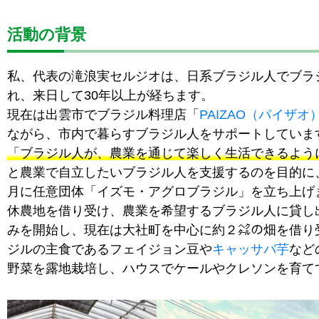
活動の背景
私、代表の滝浪実セルジオは、日系ブラジル人でブラ
れ、来日して30年以上が経ちます。
現在は出雲市でブラジル料理店「
PAIZAO（パイザオ
ながら、市内で暮らすブラジル人をサポートしていま
「ブラジル人が、農業を通じて楽しく生活できるよう
と農業で自立したいブラジル人を支援するのを目的に、2
月に任意団体「イズモ・アグロブラジル」を立ち上げ
休農地を借り受け、農業を希望するブラジル人に貸し
みを開始し、現在は大社町を中心に約２㌶の畑を借り
ジルの主食であるフェイジョン豆や
キャッサバ芋
など
野菜を露地栽培し、ハウスでケールやクレソンを育て