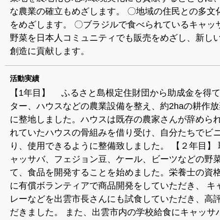
な農業の確立もめざします。 〇地域の住民との多文
をめざします。 〇ブラジルで食べられているキャッ
野菜を日本人コミュニティでも販売をめざし、新し
創造に貢献します。
活動実績
【1年目】 ふるさと島根定住財団から助成金を得
ター、ハウスなどの農業設備を整え、約2haの耕作
に整地しました。ハウスは既存の農家さんが辞めら
れていたハウスの骨組みを借り受け、自分たちでビ
り、使用できるように整備致しました。 【２年目】 
ャッサバ、フェジョン豆、ケール、ビーツなどの野
て、食品を開発することを始めました。栄養士の資
に有償ボランティアで商品開発をしていただき、 キ
レーなどを出雲市長さんにも試食していただき、高
だきました。 また、出雲市内の学校給食にキャッサ