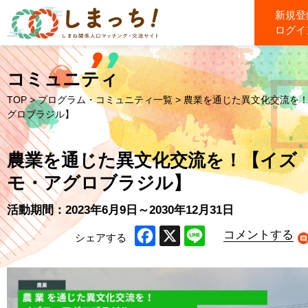
新規登
ログイ
コミュニティ
TOP
>
プログラム・コミュニティ一覧
> 農業を通じた異文化交流を
グロブラジル】
農業を通じた異文化交流を！【イズ
モ・アグロブラジル】
活動期間：2023年6月9日～2030年12月31日
コメントする
シェアする
Facebook
X
Line