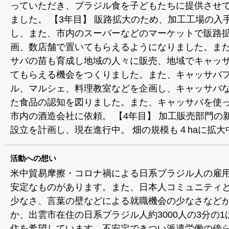
っていただき、ブラジル食を子どもたちに提供させ
ました。 【3年目】 販路拡大のため、加工工場の入
し、また、市内のスーパーなどのマーケットで販路
画、数店舗で置いてもらえるようになりました。ま
サバの苗も育成し地域の人々に販売、地域でキャッ
てもらえる機会をつくりました。また、キャッサバ
ル、マルシェ、料理教室などを企画し、キャッサバ
た食品の認知を図りました。また、キャッサバを使
市内の酒造会社に依頼。 【4年目】 加工販売部門の
設立を計画し、現在進行中。 畑の規模も４haに拡大
活動への想い
米中貿易摩擦・コロナ禍による日系ブラジル人の雇
安定なものがあります。また、日本人コミュニティ
少なさ、言葉の壁などによる就職機会の少なさなど
か、出雲市在住の日系ブラジル人約3000人の3分の1
住を希望しています。不安定できつい派遣労働の傍