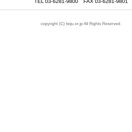
TEL 03-6281-9800 FAX 03-6281-9801
copyright (C) teiju.or.jp All Rights Reserved.