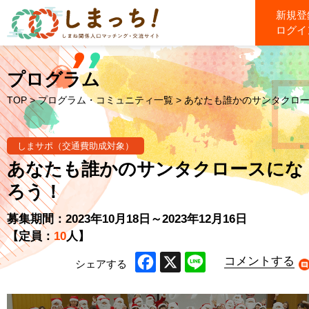
新規登
ログイ
プログラム
TOP
>
プログラム・コミュニティ一覧
> あなたも誰かのサンタクロ
しまサポ（交通費助成対象）
あなたも誰かのサンタクロースにな
ろう！
募集期間：2023年10月18日～2023年12月16日
【定員：
10
人】
コメントする
シェアする
Facebook
X
Line