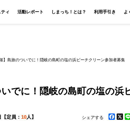
ニティ
活動レポート
しまっち！とは？
利用手引き
よ
サポーターの利用手引き
オーナーの利用手引き
サポータ
オーナ
27開催】島旅のついでに！隠岐の島町の塩の浜ビーチクリーン参加者募集
のついでに！隠岐の島町の塩の浜
日
【定員：
10
人】
シェアする
Facebook
X
Li