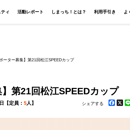
ニティ
活動レポート
しまっち！とは？
利用手引き
よ
サポーターの利用手引き
オーナーの利用手引き
サポータ
オーナ
ポーター募集】第21回松江SPEEDカップ
】第21回松江SPEEDカップ
9日
【定員：
5
人】
シェアする
Facebook
X
Li