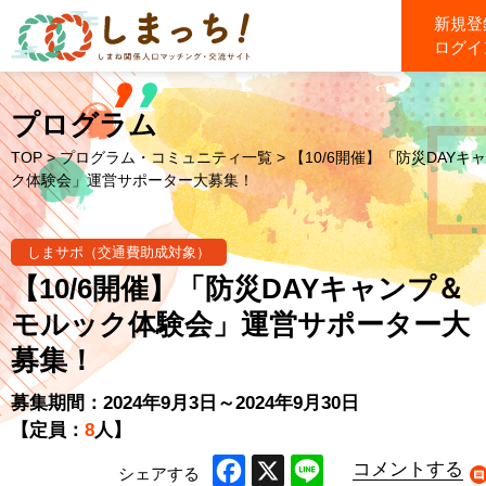
新規登
ログイ
プログラム
TOP
>
プログラム・コミュニティ一覧
> 【10/6開催】「防災DAY
ク体験会」運営サポーター大募集！
しまサポ（交通費助成対象）
【10/6開催】「防災DAYキャンプ＆
モルック体験会」運営サポーター大
募集！
募集期間：2024年9月3日～2024年9月30日
【定員：
8
人】
コメントする
シェアする