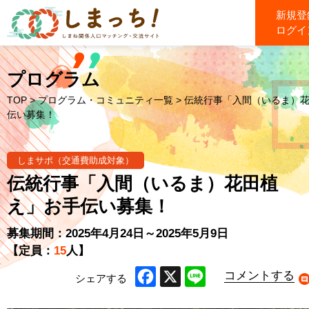
新規登
ログイ
プログラム
TOP
>
プログラム・コミュニティ一覧
> 伝統行事「入間（いるま）
伝い募集！
しまサポ（交通費助成対象）
伝統行事「入間（いるま）花田植
え」お手伝い募集！
募集期間：2025年4月24日～2025年5月9日
【定員：
15
人】
コメントする
シェアする
Facebook
X
Line