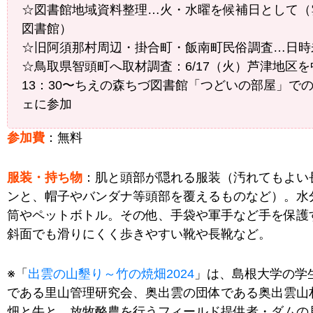
☆図書館地域資料整理…火・水曜を候補日として（
図書館）
☆旧阿須那村周辺・掛合町・飯南町民俗調査…日時
☆鳥取県智頭町へ取材調査：6/17（火）芦津地区
13：30〜ちえの森ちづ図書館「つどいの部屋」で
ェに参加
参加費
：無料
服装・持ち物
：肌と頭部が隠れる服装（汚れてもよい
ンと、帽子やバンダナ等頭部を覆えるものなど）。水
筒やペットボトル。その他、手袋や軍手など手を保護
斜面でも滑りにくく歩きやすい靴や長靴など。
※「
出雲の山墾り～竹の焼畑2024
」は、島根大学の学
である里山管理研究会、奥出雲の団体である奥出雲山
畑と牛と、放牧酪農を行うフィールド提供者・ダムの