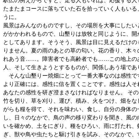
駅伝の例えからですと、走る人もいれば、応援する人
たまたまコースに落ちていた石を拾っていく人もいる
うに。
風景はみんなのものですし、その場所を大事にしたい
がかかわれるもので、山墾りは放牧と同じように、開
としてあります。そうそう、風景は目に見えるだけの
りません。夏の雨のあとの草の匂い、花の香り、木々
れあう音……。障害者でも高齢者でも……この地上の
人、そして生きようとするものが、関係しあう場であ
そんな山墾りー焼畑にとって一番大事なのは感性で
より正確には、感性に信を置くことです。感性は人そ
あなたの感性を研ぎ澄まさなければなりません。 そ
竹を切り、草を刈り、運び、積み、火をつけ、畑をな
がらも糧を得て、それを味わい、食し、自分の身体の
し、日々のなかで、鳥の声の移り変わりを聞き、風の
いを確かめ、土をにぎり、種をひろい、雨に打たれ、
ぎ、獣や鳥や虫たちと駆け引きを試み、そのなかで、