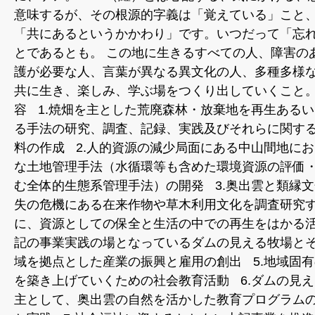
意味するが、その根源的字義は「覚えている」こと
「共にあるというかかわり」です。いつだって「忘
とであるとも。 この地に生きるすべての人、障害の
護が必要な人、言葉が異なる異文化の人、多種多様
共に生き、楽しみ、学ぶ場をつくり出していくこと。
容 1.焼畑を主とした荒廃森林・放棄地を再生ある
る手法の研究、調査、記録、実践及びそれらに関す
料の作成 2.人的資源の減少局面にある中山間地に
な土地管理手法（水循環等も含めた環境資源の評価
む全体的生態系管理手法）の開発 3.奥出雲と類縁
失の危機にある在来作物や草木利用文化を調査研究
に、資源としての保全と生活の中での再生をはかる活
記の事業実践の場となっているダムの見える牧場と
域を拠点とした産業の振興と雇用の創出 5.地域固
を築き上げていくための社会教育活動 6.ダムの見
主として、奥出雲の自然を活かした教育プログラム