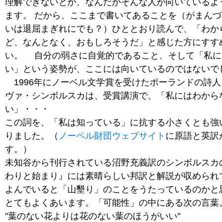
理解できないとか、なんだかそんな人が向いているよ
ます。 だから、ここまで書いてあることを（がまん
いは退屈まぎれにでも？）ひととおり読んで、「わか
ど、なんとなく、おもしろそうだ」と感じた方にすす
い。 自分の弱さに自覚的であること、そして「私に
い」という姿勢が、ここには向いているのではないで
1996年にノーベル文学賞を受けたポーランドの詩
ヴァ・シンボルスカは、受賞講演で、「私にはわから
い」・・・
この詞を、「私は知っている」に抗する小さくとも強
りました。（
ノーベル財団ウェブサイト
に原語と英訳
す。）
未知谷から刊行されている沼野充義訳のシンボルスカ
わりと始まり』には素晴らしい邦訳と解説が収められ
よんでいると「山墾り」のことをうたっているのかと
とてもよくあいます。「可能性」の中にある次の言葉
"葉のない花よりは花のない葉のほうがいい"