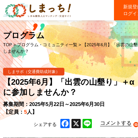
新規登
ログイ
プログラム
TOP
>
プログラム・コミュニティ一覧
> 【2025年6月】「出雲の山
しませんか？
しまサポ（交通費助成対象）
【2025年6月】「出雲の山墾り」＋α
に参加しませんか？
募集期間：2025年5月22日～2025年6月30日
【定員：
5
人】
コメントする
シェアする
Facebook
X
Line