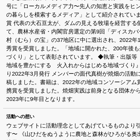
号に「ローカルメディア力〜先人の知恵と実践をヒ
の暮らしを模索するメディア」として紹介されていま
賞 代表の大石亘太が、ダムの見える牧場を経営する
て、農林水産省・内閣官房選定の第9回「ディスカバ
村（むら）の宝」の37地区に中に選出され、2022年
秀賞を受賞しました。「地域に開かれた、200年後
づくり」として表彰されています。 ◆執筆・出版等 
地域を豊かにする 火入れからはじめる地域づくり
り2022年3月発行 メンバーの面代真樹が焼畑の活動
稿しました。書籍は、2022年の地域コンソーシアム
携賞を受賞しました。焼畑実践は前身となる団体か
2023年に9年目となります。
活動への想い
ウェブサイトに活動理念としてあげているものより
す〜 《山ひだをぬうように農地と森林がひろがる奥