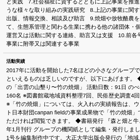
と実践 7.社会福祉に資するとともに上記事業を推
うな様々な取り組みの実践研究 8.上記の事業に関
出版、情報交換、相談及び助言 9.焼畑や放牧酪農
て、生態系管理と関わる生業に携わる他の諸団体・
運営又は活動に関する連絡、助言又は支援 10.前各
事業に附帯又は関連する事業
活動実績
2017年に活動を開始した7名ほどの小さなグループ
といえるものは乏しいのですが、以下にあげます。 ◆
の「出雲の山墾り〜竹の焼畑」 活動日数：91日 の
160名 ※図書館蔵地域資料整理7回、民俗歴史調査4
※「竹の焼畑」については、火入れの実績報告は、ウ
ト日本財団canpan fieldの事業成果物で「竹の焼畑
ただければ閲覧できます。 ◆書籍発行 『森と畑と牛と
年1月刊行 グループの機関紙として編集・発行しま
1号を編集制作中です。大正大学出版会発行の「地域