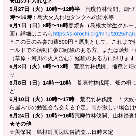
★山の手入れなど
5月27日（火）10時〜12時半
荒廃竹林伐開、畑づ
時〜16時
：島大火入れ地タンクへの給水等
6月1日（日）8時〜16時
春焼き（島根大学生グルー
画）詳細はこちら
https://s-orochi.org/mhu/2025/haru
＊この日のみ参加費500円＊原則として、これまで
ールドでの活動に参加経験のある方、または焼畑・
（草原・河川の火入含む）経験のある方に限ります
6月3日（火）9時〜13時
荒廃竹林伐開、播種と畑
り
6月8日（日）14時〜18時
荒廃竹林伐開、畑の柵づ
ど
6月10日（火）10時〜17時
荒廃竹林伐開 ＊天候
ら屋内での勉強会も交える予定。雨が激しい場合は
6月24日（火）10時〜16時
荒廃竹林伐開、山林踏査
★その他
☆美保関・島根町周辺民俗調査…日時未定