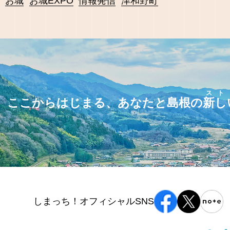
お城
お城EXPO
情報発信
津和野町
スト
ここからはじまる、あなたと島根の
新し
しまっち！オフィシャルSNS