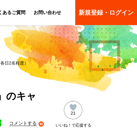
新規登録・ログイン
くあるご質問
お問い合わせ
ーのよくあるご質問
ーのよくあるご質問
（各日2名程度）
」のキャ
21
コメントする
いいね！で応援する
ne