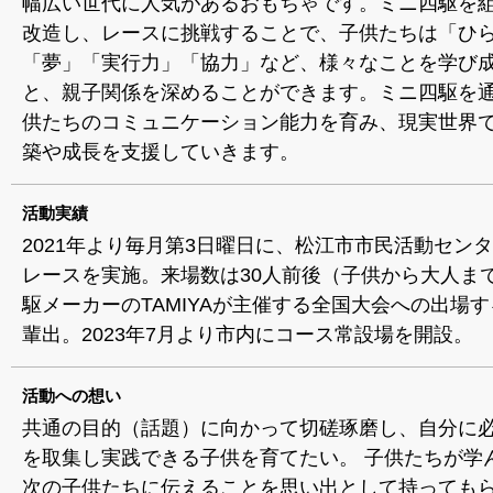
幅広い世代に人気があるおもちゃです。ミニ四駆を
改造し、レースに挑戦することで、子供たちは「ひ
「夢」「実行力」「協力」など、様々なことを学び
と、親子関係を深めることができます。ミニ四駆を
供たちのコミュニケーション能力を育み、現実世界
築や成長を支援していきます。
活動実績
2021年より毎月第3日曜日に、松江市市民活動セン
レースを実施。来場数は30人前後（子供から大人ま
駆メーカーのTAMIYAが主催する全国大会への出場
輩出。2023年7月より市内にコース常設場を開設。
活動への想い
共通の目的（話題）に向かって切磋琢磨し、自分に
を取集し実践できる子供を育てたい。 子供たちが学
次の子供たちに伝えることを思い出として持ってもら