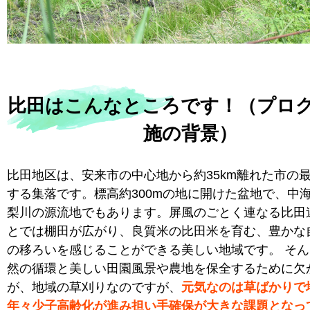
比田はこんなところです！（プロ
施の背景）
比田地区は、安来市の中心地から約35km離れた市の
する集落です。標高約300mの地に開けた盆地で、中
梨川の源流地でもあります。屏風のごとく連なる比田
とでは棚田が広がり、良質米の比田米を育む、豊かな
の移ろいを感じることができる美しい地域です。 そ
然の循環と美しい田園風景や農地を保全するために欠
が、地域の草刈りなのですが、
元気なのは草ばかりで
年々少子高齢化が進み担い手確保が大きな課題となっ