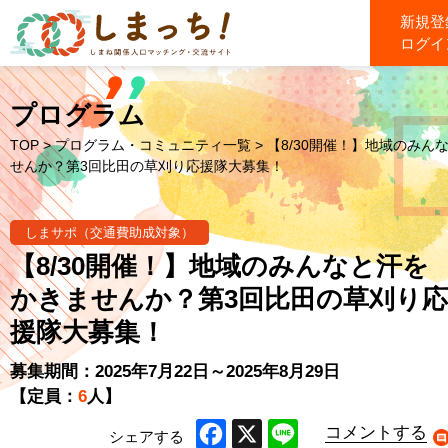
新規登
ログイ
プログラム
TOP
>
プログラム・コミュニティ一覧
> 【8/30開催！】地域のみん
せんか？第3回比田の草刈り応援隊大募集！
しまサポ（交通費助成対象）
【8/30開催！】地域のみんなと汗を
かきませんか？第3回比田の草刈り応
援隊大募集！
募集期間：2025年7月22日～2025年8月29日
【定員：
6
人】
コメントする
シェアする