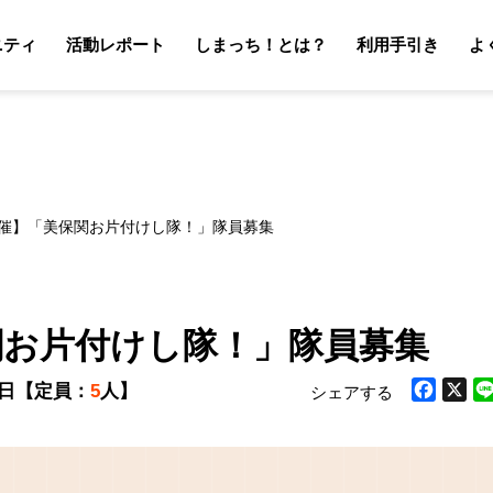
ニティ
活動レポート
しまっち！とは？
利用手引き
よ
サポーターの利用手引き
オーナーの利用手引き
サポータ
オーナ
0開催】「美保関お片付けし隊！」隊員募集
保関お片付けし隊！」隊員募集
9日
【定員：
5
人】
シェアする
Facebook
X
Li