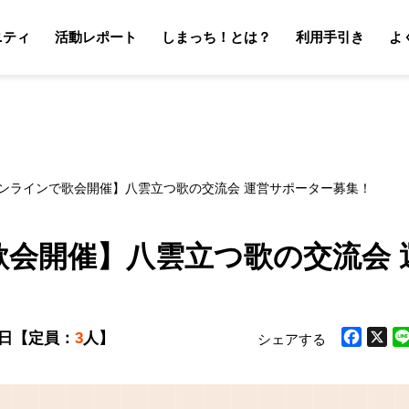
ニティ
活動レポート
しまっち！とは？
利用手引き
よ
サポーターの利用手引き
オーナーの利用手引き
サポータ
オーナ
オンラインで歌会開催】八雲立つ歌の交流会 運営サポーター募集！
会開催】八雲立つ歌の交流会 
0日
【定員：
3
人】
シェアする
Facebook
X
Li