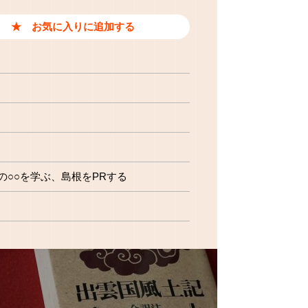
の○○を学ぶ
島根をPRする