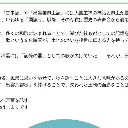
。『古事記』や『出雲国風土記』には大国主神の神話と風土が
し、いわゆる「国譲り」以降、その存在は歴史の表舞台から姿
は、多くの和歌に詠まれることで、滅びた後も都としての記憶
り、歌という文化装置が、土地の歴史を後世に伝える力を持っ
。出雲には「記憶の器」としての歌が欠けていた――それが、
地名、風景に思いを馳せて、歌を詠むことに大きな意味がある
て「出雲荒都歌」を捧げることで、失われた王朝の面影をこと
来へ言葉を託す。
のはじまりです。