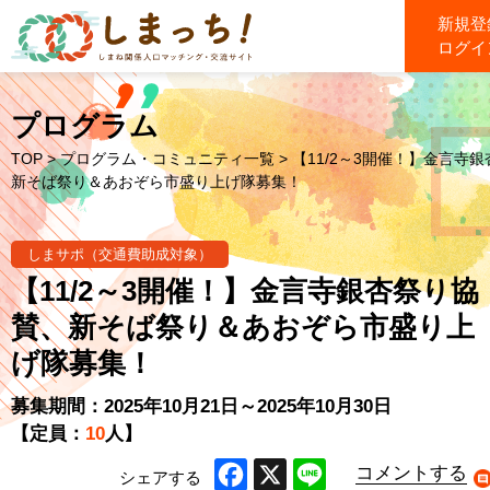
新規登
ログイ
プログラム
TOP
>
プログラム・コミュニティ一覧
> 【11/2～3開催！】金言寺
新そば祭り＆あおぞら市盛り上げ隊募集！
しまサポ（交通費助成対象）
【11/2～3開催！】金言寺銀杏祭り協
賛、新そば祭り＆あおぞら市盛り上
げ隊募集！
募集期間：2025年10月21日～2025年10月30日
【定員：
10
人】
コメントする
シェアする