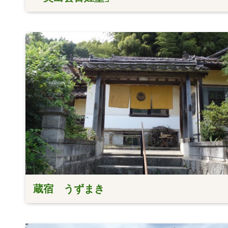
蔵宿 うずまき