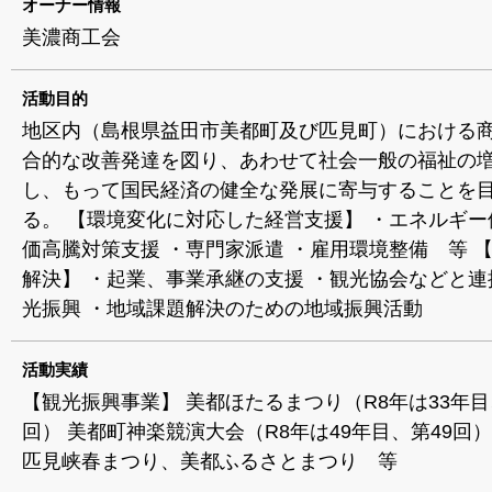
オーナー情報
美濃商工会
活動目的
地区内（島根県益田市美都町及び匹見町）における
合的な改善発達を図り、あわせて社会一般の福祉の
し、もって国民経済の健全な発展に寄与することを
る。 【環境変化に対応した経営支援】 ・エネルギー
価高騰対策支援 ・専門家派遣 ・雇用環境整備 等 
解決】 ・起業、事業承継の支援 ・観光協会などと連
光振興 ・地域課題解決のための地域振興活動
活動実績
【観光振興事業】 美都ほたるまつり（R8年は33年目
回） 美都町神楽競演大会（R8年は49年目、第49回）
匹見峡春まつり、美都ふるさとまつり 等