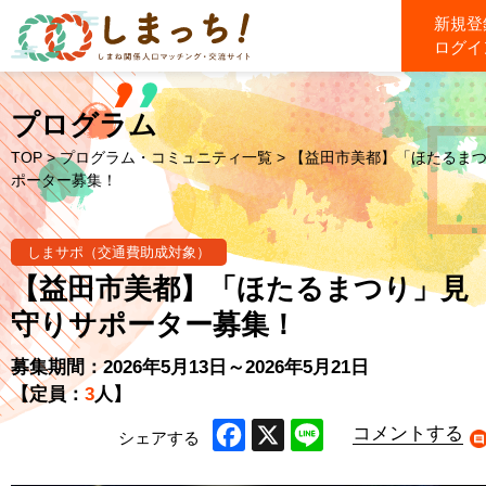
新規登
ログイ
プログラム
TOP
>
プログラム・コミュニティ一覧
> 【益田市美都】「ほたるま
ポーター募集！
しまサポ（交通費助成対象）
【益田市美都】「ほたるまつり」見
守りサポーター募集！
募集期間：2026年5月13日～2026年5月21日
【定員：
3
人】
コメントする
シェアする
Facebook
X
Line