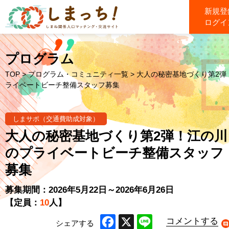
新規登
ログイ
プログラム
TOP
>
プログラム・コミュニティ一覧
> 大人の秘密基地づくり第2
ライベートビーチ整備スタッフ募集
しまサポ（交通費助成対象）
大人の秘密基地づくり第2弾！江の川
のプライベートビーチ整備スタッフ
募集
募集期間：2026年5月22日～2026年6月26日
【定員：
10
人】
コメントする
シェアする