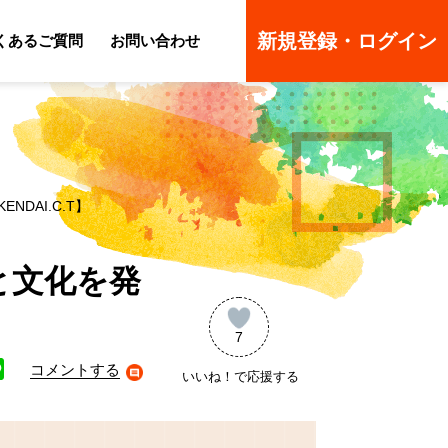
新規登録・ログイン
くあるご質問
お問い合わせ
ーのよくあるご質問
ーのよくあるご質問
DAI.C.T】
と文化を発
7
コメントする
いいね！で応援する
ne