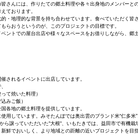
の皆さんには、作りたての郷土料理や各々出身地のメンバーと
考えております。
的・地理的な背景を持ち合わせています。食べていただく皆さ
てもらおうというのが、このプロジェクトの目標です。
イベントでの屋台出店や様々なスペースをお借りしながら、郷
開催されるイベントに出店しています。
で、
塗って焼いた料理）
ぜ込みご飯）
全国各地の郷土料理を提供しています。
使用しています。みそたんぽでは奥出雲のブランド米“仁多米
方から譲っていただいた“大根“、いもたきでは、益田市で有機栽
、新鮮でおいしく、より地域との距離の近いプロジェクトを目