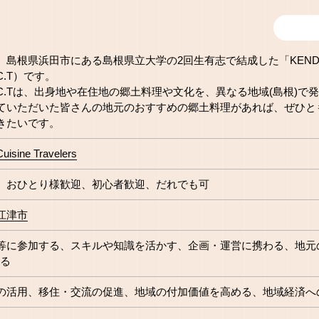
島根県浜田市にある島根県立大学の2回生有志で結成した「KENDAI Cuis
.C.T）です。
AI.C.Tは、出身地や在住地の郷土料理や文化を、異なる地域(島根)
ていただいた皆さんの地元のおすすめの郷土料理があれば、ぜひと
きたいです。
isine Travelers
おひとり様歓迎
初心者歓迎
だれでも可
江津市
等に参加する
スキルや知識を活かす
企画・運営に携わる
地元
する
の活用
移住・交流の促進
地域の付加価値を高める
地域経済へ