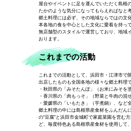
屋台やイベントに足を運んでいただく島根
たかのような気分になってもらえればなと
郷土料理には必ず、その地域ならではの文化
本各地の食を中心とした文化に愛着を持っ
無店舗型のスタイルで運営しており、地域
おります。
これまでの活動
これまでの活動として、浜田市・江津市で
出店したものも全国各地の様々な郷土料理
・秋田県の「みそたんぽ」（お米にみそを
・香川県の「肉もっそ」（野菜と牛肉の混
・愛媛県の「いもたき」（芋煮鍋）、など
郷土料理の中には島根県産食材をふんだんに
の“豆腐”と浜田市金城町で家庭菜園を営む
ど、毎度特色ある島根県産食材を使用して