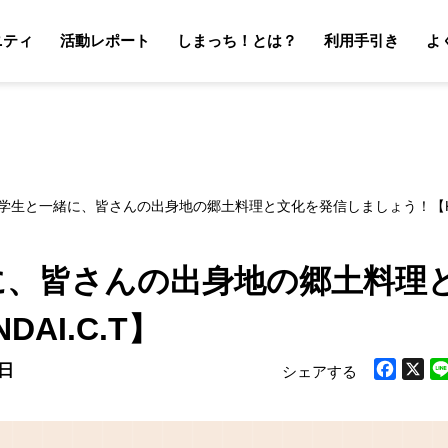
ニティ
活動レポート
しまっち！とは？
利用手引き
よ
サポーターの利用手引き
オーナーの利用手引き
サポータ
オーナ
学生と一緒に、皆さんの出身地の郷土料理と文化を発信しましょう！【KEN
に、皆さんの出身地の郷土料理
AI.C.T】
7日
シェアする
Facebook
X
Li