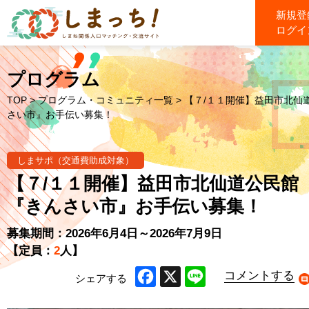
新規登
ログイ
プログラム
TOP
>
プログラム・コミュニティ一覧
> 【７/１１開催】益田市北仙
さい市』お手伝い募集！
しまサポ（交通費助成対象）
【７/１１開催】益田市北仙道公民館
『きんさい市』お手伝い募集！
募集期間：2026年6月4日～2026年7月9日
【定員：
2
人】
コメントする
シェアする
Facebook
X
Line