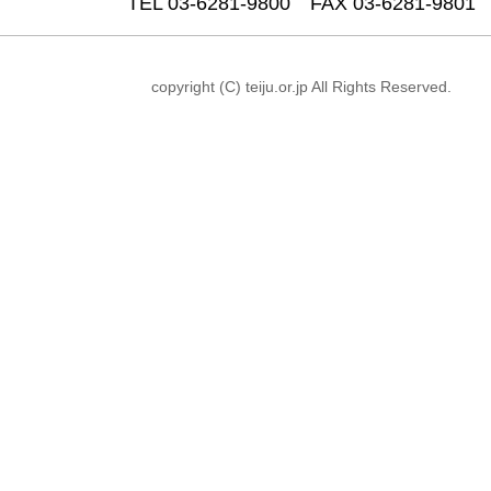
TEL 03-6281-9800 FAX 03-6281-9801
copyright (C) teiju.or.jp All Rights Reserved.