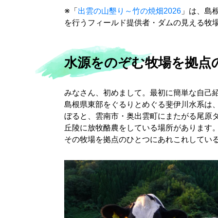
※「
出雲の山墾り～竹の焼畑2026
」は、島
を行うフィールド提供者・ダムの見える牧
水源をのぞむ牧場を拠点
みなさん、初めまして。最初に簡単な自己
島根県東部をぐるりとめぐる斐伊川水系は、
ぼると、雲南市・奥出雲町にまたがる尾原ダ
丘陵に放牧酪農をしている場所があります
その牧場を拠点のひとつにあれこれしてい