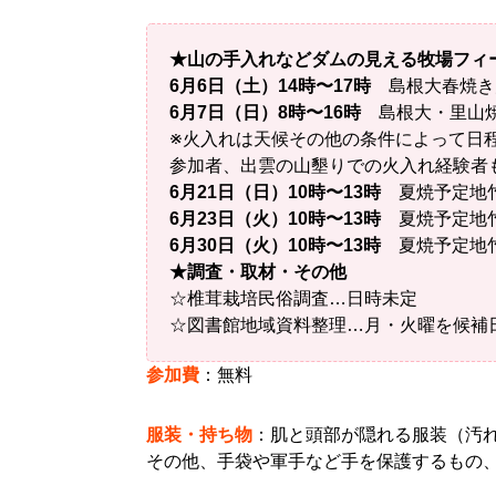
★山の手入れなどダムの見える牧場フィ
6月6日（土）14時〜17時
島根大春焼き
6月7日（日）8時〜16時
島根大・里山焼
※火入れは天候その他の条件によって日
参加者、出雲の山墾りでの火入れ経験者
6月21日（日）10時〜13時
夏焼予定地
6月23日（火）10時〜13時
夏焼予定地
6月30日（火）10時〜13時
夏焼予定地
★調査・取材・その他
☆椎茸栽培民俗調査…日時未定
☆図書館地域資料整理…月・火曜を候補
参加費
：無料
服装・持ち物
：肌と頭部が隠れる服装（汚
その他、手袋や軍手など手を保護するもの