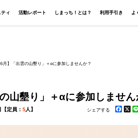
ニティ
活動レポート
しまっち！とは？
利用手引き
よ
サポーターの利用手引き
オーナーの利用手引き
サポータ
オーナ
6年6月】「出雲の山墾り」＋αに参加しませんか？
出雲の山墾り」＋αに参加しません
日
【定員：
5
人】
シェアする
Facebook
X
Li