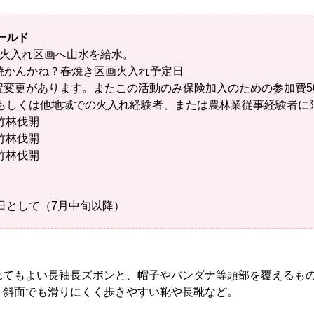
ールド
火入れ区画へ山水を給水。
かんかね？春焼き区画火入れ予定日
程変更があります。またこの活動のみ保険加入のための参加費5
もしくは他地域での火入れ経験者、または農林業従事経験者に
竹林伐開
竹林伐開
竹林伐開
日として（7月中旬以降）
れてもよい長袖長ズボンと、帽子やバンダナ等頭部を覆えるも
、斜面でも滑りにくく歩きやすい靴や長靴など。