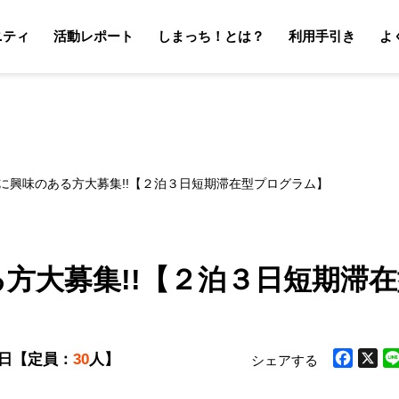
ニティ
活動レポート
しまっち！とは？
利用手引き
よ
サポーターの利用手引き
オーナーの利用手引き
サポータ
オーナ
療に興味のある方大募集!!【２泊３日短期滞在型プログラム】
方大募集!!【２泊３日短期滞
8日
【定員：
30
人】
シェアする
Facebook
X
Li