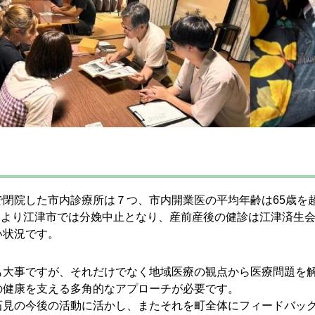
閉院した市内診療所は７つ、市内開業医の平均年齢は65歳を
6月より江津市では分娩中止となり、産前産後の健診は江津済生
い状況です。
も大事ですが、それだけでなく地域医療の観点から医療問題を
の健康を支える多角的なアプローチが必要です。
石見の今後の活動に活かし、またそれを町全体にフィードバッ