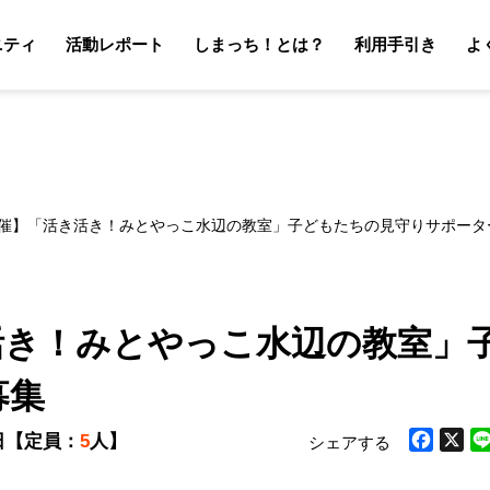
ニティ
活動レポート
しまっち！とは？
利用手引き
よ
サポーターの利用手引き
オーナーの利用手引き
サポータ
オーナ
18開催】「活き活き！みとやっこ水辺の教室」子どもたちの見守りサポータ
き活き！みとやっこ水辺の教室」
募集
日
【定員：
5
人】
シェアする
Facebook
X
Li