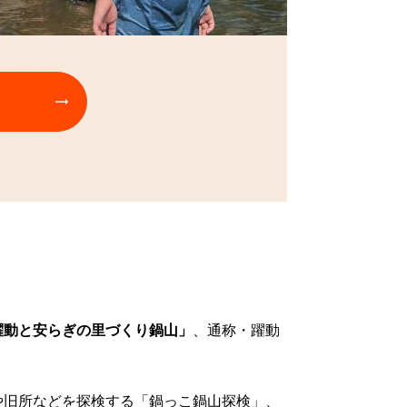
躍動と安らぎの里づくり鍋山」
、通称・躍動
や旧所などを探検する「鍋っこ鍋山探検」、