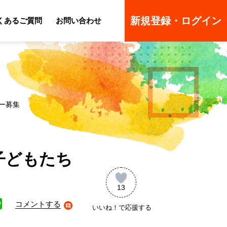
新規登録・ログイン
くあるご質問
お問い合わせ
ーのよくあるご質問
ーのよくあるご質問
ー募集
子どもたち
13
コメントする
いいね！で応援する
ne