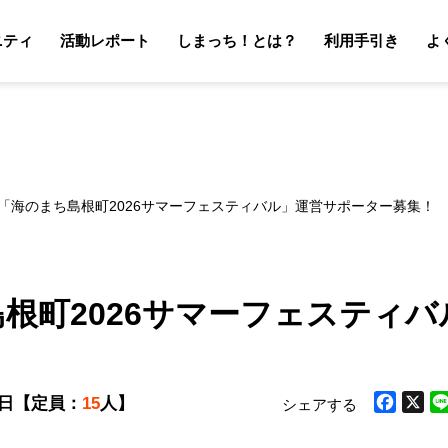
ニティ
活動レポート
しまっち！とは？
利用手引き
よ
サポーターの利用手引き
オーナーの利用手引き
サポータ
オーナ
開催「海のまち島根町2026サマーフェスティバル」運営サポーター募集！
島根町2026サマーフェスティ
7日
【定員：
15
人】
シェアする
Facebook
X
Li