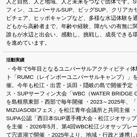
人と自然、人と地域、人と未来をつなぐ団体です。S
フィン、ユニバーサルSUP、ビッグSUP、クリアカ
ビチェア、ヒッポキャンプなど、多様な水辺体験を
どもから高齢者まで、年齢や経験、障がいの有無に
誰もが水辺と出会い、感動し、挑戦し、成長できる
を進めています。
活動実績
・今年で5年目となるユニバーサルアクティビティ体
ト「RUMC（レインボーユニバーサルキャンプ）」
催。今年も松江・出雲・浜田・隠岐の島で開催予定 ・
ス・SUPサーフィン大会「WBC（WATER BRIDGE 
を島根県東部・西部で毎年開催 ・2023～2025年、
MIZUASOBIフェス」を松江青年会議所と共同主催 ・
SUPA公認「西日本SUP選手権大会・松江ジオサッ
を主催 ・2026年5月、第4回WBC松江ジオサップレ
て宍道湖で開催 ・2025年より、地域・行政と連携し