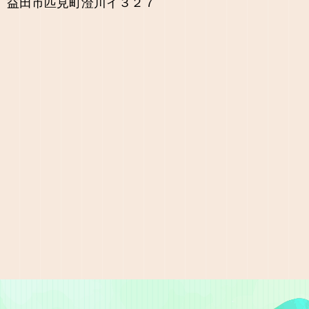
益田市匹見町澄川イ３２７