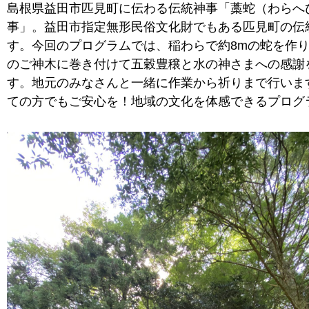
島根県益田市匹見町に伝わる伝統神事「藁蛇（わらへ
事」。益田市指定無形民俗文化財でもある匹見町の伝
す。今回のプログラムでは、稲わらで約8mの蛇を作
のご神木に巻き付けて五穀豊穣と水の神さまへの感謝
す。地元のみなさんと一緒に作業から祈りまで行いま
ての方でもご安心を！地域の文化を体感できるプログ