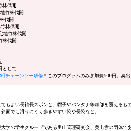
竹林伐開
地竹林伐開
林伐開
竹林伐開
定地竹林伐開
竹林伐開
定
日
として
雲町チェーンソー研修
＊このプログラムのみ参加費500円。奥
れてもよい長袖長ズボンと、帽子やバンダナ等頭部を覆えるも
、斜面でも滑りにくく歩きやすい靴や長靴など。
根大学の学生グループである里山管理研究会、奥出雲の団体で