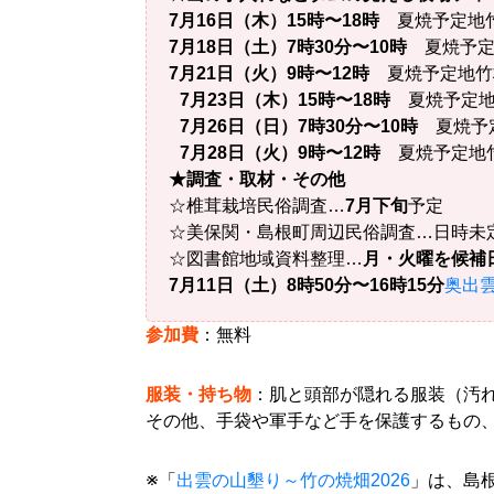
7月16日（木）15時〜18時
夏焼予定地
7月18日（土）7時30分〜10時
夏焼予定
7月21日（火）9時〜12時
夏焼予定地竹
7月23日（木）15時〜18時
夏焼予定地
7月26日（日）7時30分〜10時
夏焼予
7月28日（火）9時〜12時
夏焼予定地
★調査・取材・その他
☆椎茸栽培民俗調査…
7月下旬
予定
☆美保関・島根町周辺民俗調査…日時未
☆図書館地域資料整理…
月・火曜を候補
7月11日（土）8時50分〜16時15分
奥出
参加費
：無料
服装・持ち物
：肌と頭部が隠れる服装（汚
その他、手袋や軍手など手を保護するもの
※「
出雲の山墾り～竹の焼畑2026
」は、島