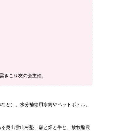
出雲きこり友の会主催。
のなど）。水分補給用水筒やペットボトル。
ある奥出雲山村塾、森と畑と牛と、放牧酪農