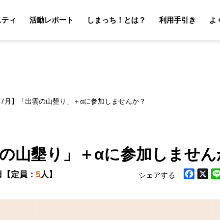
ニティ
活動レポート
しまっち！とは？
利用手引き
よ
サポーターの利用手引き
オーナーの利用手引き
サポータ
オーナ
6年7月】「出雲の山墾り」＋αに参加しませんか？
出雲の山墾り」＋αに参加しません
日
【定員：
5
人】
シェアする
Facebook
X
Li