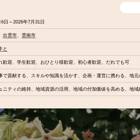
月6日～2026年7月31日
出雲市
雲南市
牛と
れ歓迎
学生歓迎
おひとり様歓迎
初心者歓迎
だれでも可
事で貢献する
スキルや知識を活かす
企画・運営に携わる
地元
ュニティの維持
地域資源の活用
地域の付加価値を高める
地域