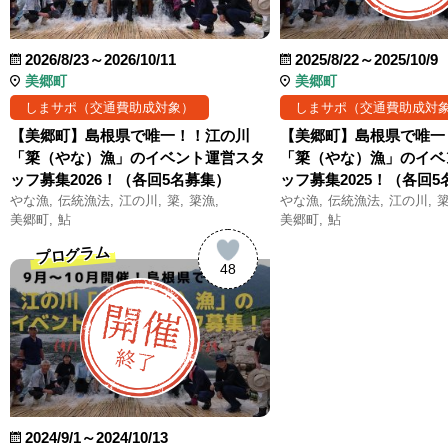
2026/8/23～2026/10/11
2025/8/22～2025/10/9
美郷町
美郷町
しまサポ（交通費助成対象）
しまサポ（交通費助成対
【美郷町】島根県で唯一！！江の川
【美郷町】島根県で唯一
「簗（やな）漁」のイベント運営スタ
「簗（やな）漁」のイベ
ッフ募集2026！（各回5名募集）
ッフ募集2025！（各回
やな漁
伝統漁法
江の川
簗
簗漁
やな漁
伝統漁法
江の川
美郷町
鮎
美郷町
鮎
プログラム
48
2024/9/1～2024/10/13