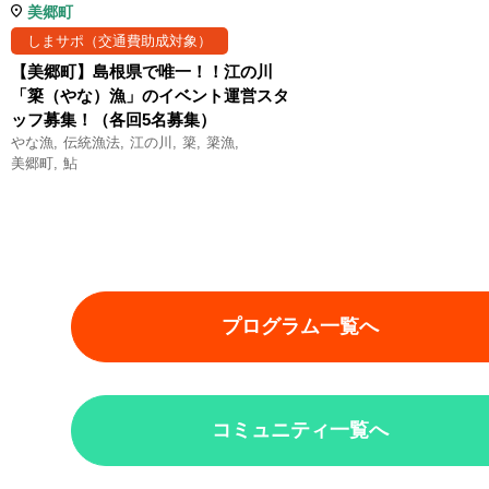
美郷町
しまサポ（交通費助成対象）
【美郷町】島根県で唯一！！江の川
「簗（やな）漁」のイベント運営スタ
ッフ募集！（各回5名募集）
やな漁
伝統漁法
江の川
簗
簗漁
美郷町
鮎
プログラム一覧へ
コミュニティ一覧へ