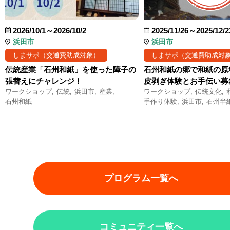
2026/10/1～2026/10/2
2025/11/26～2025/12/2
浜田市
浜田市
しまサポ（交通費助成対象）
しまサポ（交通費助成対
伝統産業「石州和紙」を使った障子の
石州和紙の郷で和紙の原
張替えにチャレンジ！
皮剥ぎ体験とお手伝い募
ワークショップ
伝統
浜田市
産業
ワークショップ
伝統文化
石州和紙
手作り体験
浜田市
石州半
プログラム一覧へ
コミュニティ一覧へ