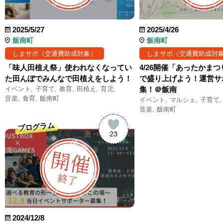
2025/5/27
2025/4/26
飯南町
飯南町
しまサポ（交通費助成対象）
しまサポ（交通費助成対
「味人田植え祭」使われなくなってい
4/26開催「あったかま
た田んぼでみんなで田植えをしよう！
で盛り上げよう！運営サ
イベント
子育て
教育
田植え
育児
集！＠飯南
音楽
食育
飯南町
イベント
マルシェ
子育て
音楽
飯南町
プログラム
23
2024/12/8