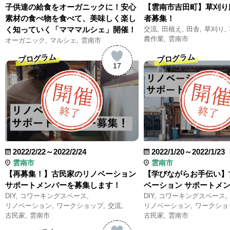
子供達の給食をオーガニックに！安心
【雲南市吉田町】草刈り
素材の食べ物を食べて、美味しく楽し
者募集！
く知っていく「マママルシェ」開催！
交流
田植え
田舎
草刈り
農作業
雲南市
オーガニック
マルシェ
雲南市
プログラム
プログラム
17
2022/2/22～2022/2/24
2022/1/20～2022/1/23
雲南市
雲南市
【再募集！】古民家のリノベーション
【学びながらお手伝い】
サポートメンバーを募集します！
ベーション サポートメ
DIY
コワーキングスペース
DIY
コワーキングスペース
リノベーション
ワークショップ
交流
リノベーション
ワークショ
古民家
雲南市
古民家
雲南市