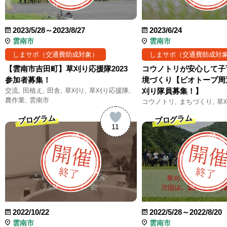
2023/5/28～2023/8/27
2023/6/24
雲南市
雲南市
しまサポ（交通費助成対象）
しまサポ（交通費助成対
【雲南市吉田町】草刈り応援隊2023
コウノトリが安心して子
参加者募集！
境づくり【ビオトープ周
交流
田植え
田舎
草刈り
草刈り応援隊
刈り隊員募集！】
農作業
雲南市
コウノトリ
まちづくり
草
プログラム
プログラム
11
2022/10/22
2022/5/28～2022/8/20
雲南市
雲南市