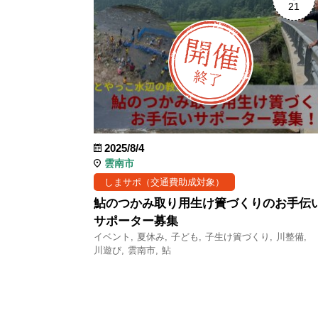
21
2025/8/4
雲南市
しまサポ（交通費助成対象）
鮎のつかみ取り用生け簀づくりのお手伝
サポーター募集
イベント
夏休み
子ども
子生け簀づくり
川整備
川遊び
雲南市
鮎