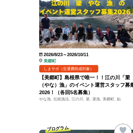
2026/8/23～2026/10/11
美郷町
しまサポ（交通費助成対象）
【美郷町】島根県で唯一！！江の川「簗
（やな）漁」のイベント運営スタッフ募
2026！（各回5名募集）
やな漁
伝統漁法
江の川
簗
簗漁
美郷町
鮎
プログラム