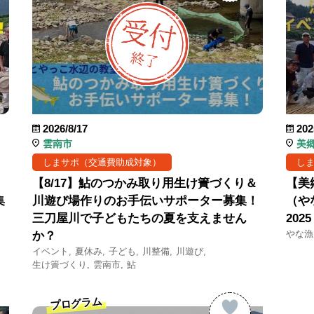
2026/8/17
202
雲南市
美
しまサポ（交通費助成対象）
し
【8/17】鮎のつかみ取り用生け簀づくり＆
【美
集
川遊び場作りのお手伝いサポーター募集！
（や
三刀屋川で子どもたちの夏を支えません
20
やな漁
か？
イベント
夏休み
子ども
川整備
川遊び
生け簀づくり
雲南市
鮎
プログラム