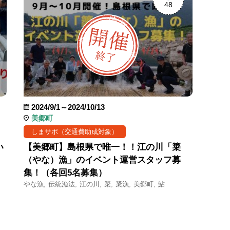
48
2024/9/1～2024/10/13
美郷町
しまサポ（交通費助成対象）
い
【美郷町】島根県で唯一！！江の川「簗
（やな）漁」のイベント運営スタッフ募
集！（各回5名募集）
やな漁
伝統漁法
江の川
簗
簗漁
美郷町
鮎