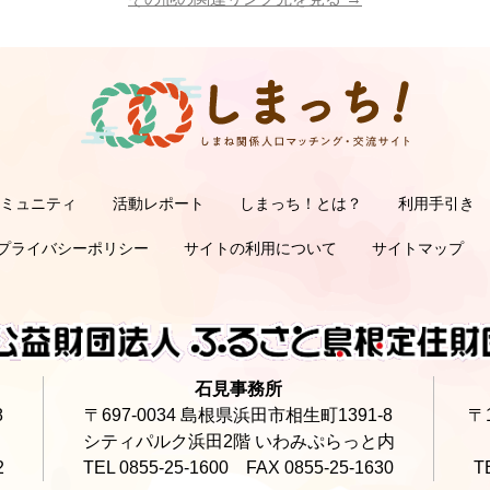
コミュニティ
活動レポート
しまっち！とは？
利用手引き
サポーターの利用手
オーナーの利用手
サ
オ
プライバシーポリシー
サイトの利用について
サイトマップ
石見事務所
8
〒697-0034 島根県浜田市相生町1391-8
〒
シティパルク浜田2階 いわみぷらっと内
2
TEL 0855-25-1600 FAX 0855-25-1630
T