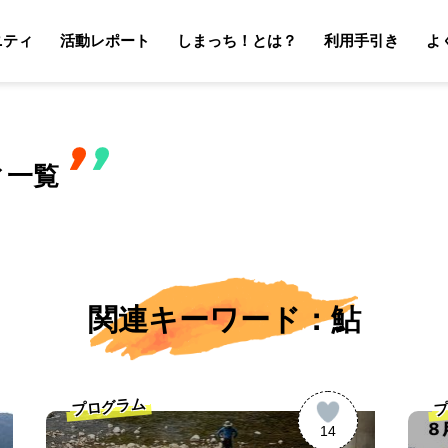
ニティ
活動レポート
しまっち！とは？
利用手引き
よ
サポーターの利用手引き
オーナーの利用手引き
サポータ
オーナ
ィ一覧
関連キーワード：鮎
プログラム
プ
14