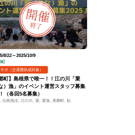
5/8/22～2025/10/9
郷町
まサポ（交通費助成対象）
郷町】島根県で唯一！！江の川「簗
な）漁」のイベント運営スタッフ募集
25！（各回5名募集）
伝統漁法
江の川
簗
簗漁
美郷町
鮎