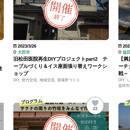
2023/3/26
202
大田市
益
旧松田医院再生DIYプロジェクトpart2 テ
【満
ーブルづくり＆イス座面張り替えワークシ
ーチ
敷
ョップ
戦～
DIY
世代交流
地域交流
居場所づくり
DIY
益田市
プログラム
プ
22