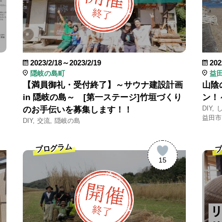
2023/2/18～2023/2/19
202
隠岐の島町
益
【満員御礼・受付終了】～サウナ建設計画
山陰
in 隠岐の島～ [第一ステージ]竹垣づくり
ン！
DIY
のお手伝いを募集します！！
益田市
DIY
交流
隠岐の島
プログラム
プ
15