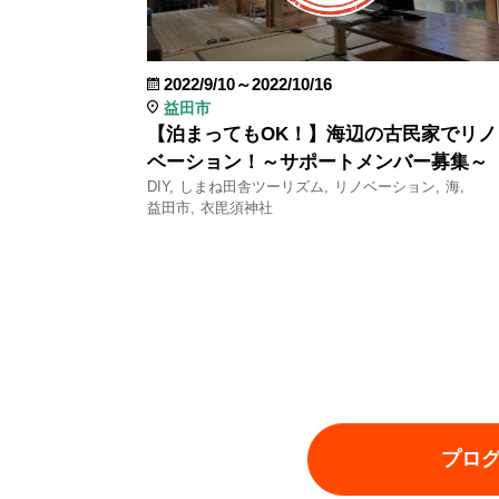
2022/9/10～2022/10/16
益田市
【泊まってもOK！】海辺の古民家でリノ
ベーション！～サポートメンバー募集～
DIY
しまね田舎ツーリズム
リノベーション
海
益田市
衣毘須神社
プロ