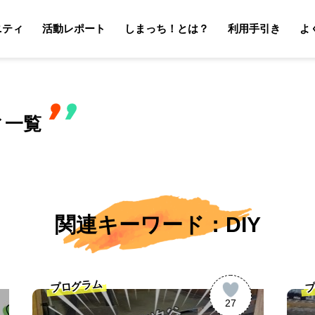
ニティ
活動レポート
しまっち！とは？
利用手引き
よ
サポーターの利用手引き
オーナーの利用手引き
サポータ
オーナ
ィ一覧
関連キーワード：DIY
プログラム
プ
27