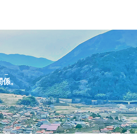
リー
関係
。