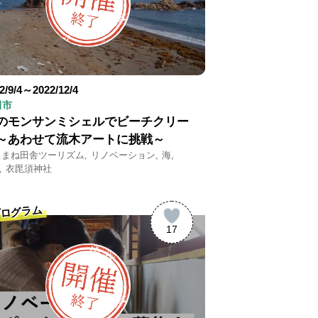
2/9/4～2022/12/4
田市
のモンサンミシェルでビーチクリー
～あわせて流木アートに挑戦～
しまね田舎ツーリズム
リノベーション
海
衣毘須神社
ログラム
17