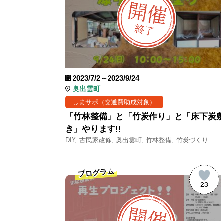
2023/7/2～2023/9/24
奥出雲町
しまサポ（交通費助成対象）
「竹林整備」と「竹炭作り」と「床下炭
き」やります!!
DIY
古民家改修
奥出雲町
竹林整備
竹炭づくり
プログラム
23