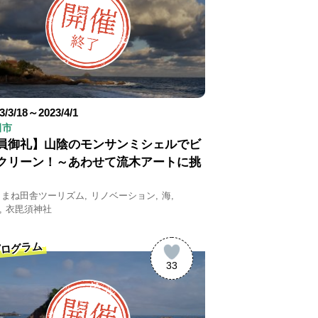
3/3/18～2023/4/1
田市
員御礼】山陰のモンサンミシェルでビ
クリーン！～あわせて流木アートに挑
しまね田舎ツーリズム
リノベーション
海
衣毘須神社
ログラム
33