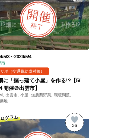
4/5/3～2024/5/4
雲市
まサポ（交通費助成対象）
?畑に「掘っ建て小屋」を作る!?【5/
４開催＠出雲市】
M
出雲市
小屋
無農薬野菜
環境問題
棄地
ログラム
36