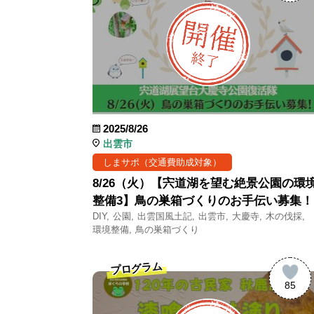
2025/8/26
出雲市
しまサポ（交通費助成対象）
8/26（火）【宍道湖を望む絶景公園の環
整備3】鳥の巣箱づくりのお手伝い募集！
DIY
公園
出雲国風土記
出雲市
大慶寺
木の伐採
環境整備
鳥の巣箱づくり
プログラム
85