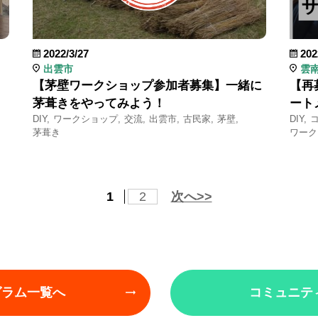
2022/3/27
202
出雲市
雲
【茅壁ワークショップ参加者募集】一緒に
【再
茅葺きをやってみよう！
ート
DIY
ワークショップ
交流
出雲市
古民家
茅壁
DIY
茅葺き
ワーク
1
2
次へ>>
グラム一覧へ
コミュニテ