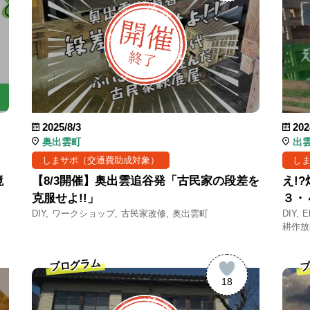
2025/8/3
202
奥出雲町
出
しまサポ（交通費助成対象）
し
境
【8/3開催】奥出雲追谷発「古民家の段差を
え!
克服せよ!!」
３・
DIY
ワークショップ
古民家改修
奥出雲町
DIY
E
耕作放
プログラム
プ
18