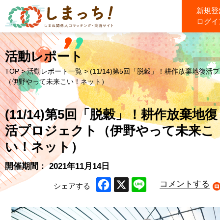
新規登
ログイ
活動レポート
TOP
>
活動レポート一覧
> (11/14)第5回「脱穀」！耕作放棄地復活
（伊野やって未来こい！ネット）
(11/14)第5回「脱穀」！耕作放棄地復
活プロジェクト（伊野やって未来こ
い！ネット）
開催期間： 2021年11月14日
コメントする
シェアする
Facebook
X
Line