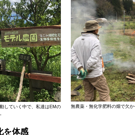
無農薬・無化学肥料の畑で欠か
動していく中で、私達はEMの
。
化を体感