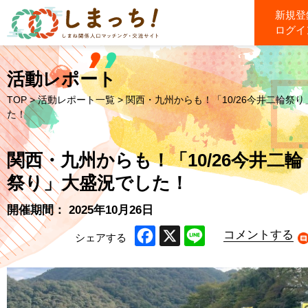
新規登
ログイ
活動レポート
TOP
>
活動レポート一覧
> 関西・九州からも！「10/26今井二輪祭
た！
関西・九州からも！「10/26今井二輪
祭り」大盛況でした！
開催期間： 2025年10月26日
コメントする
シェアする
Facebook
X
Line