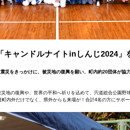
「キャンドルナイトinしんじ2024
震災をきっかけに、被災地の復興を願い、町内約20団体が協
被災地の復興や、世界の平和へ祈りを込めて、宍道総合公園野
道町内外だけでなく、県外からも来場が！合計4名の方にサポ