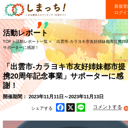
新規登
ログイ
活動レポート
TOP
>
活動レポート一覧
> 「出雲市‐カラヨキ市友好姉妹都市提携2
サポーターに感謝！
「出雲市‐カラヨキ市友好姉妹都市提
携20周年記念事業」サポーターに感
謝！
開催期間： 2023年11月11日～2023年11月13日
コメントする
シェアする
Facebook
X
Line