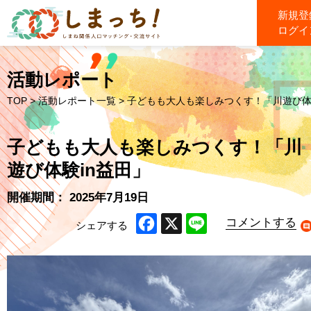
新規登
ログイ
活動レポート
TOP
>
活動レポート一覧
> 子どもも大人も楽しみつくす！「川遊び体
子どもも大人も楽しみつくす！「川
遊び体験in益田」
開催期間： 2025年7月19日
コメントする
シェアする
Facebook
X
Line