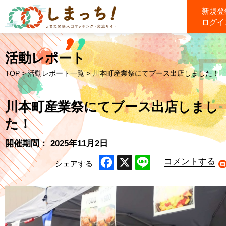
新規登
ログイ
活動レポート
TOP
>
活動レポート一覧
> 川本町産業祭にてブース出店しました！
川本町産業祭にてブース出店しまし
た！
開催期間： 2025年11月2日
コメントする
シェアする
Facebook
X
Line