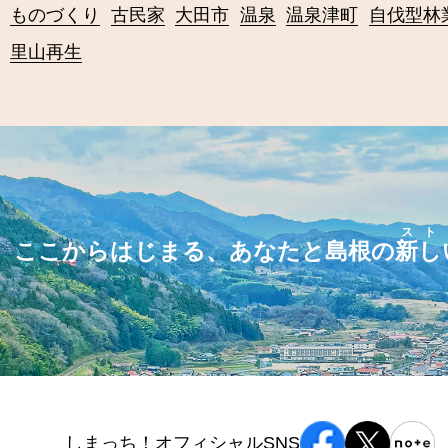
ものづくり
古民家
大田市
温泉
温泉津町
自伐型林
里山再生
スト
ここからはじまる、あなたと島根の
新し
しまっち！オフィシャルSNS