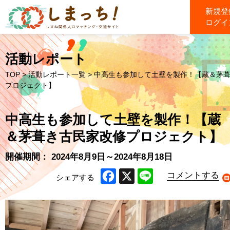
新規登
ログイ
活動レポート
TOP
>
活動レポート一覧
> 中高生も参加して土壁を製作！【蔵＆茅
プロジェクト】
中高生も参加して土壁を製作！【蔵
＆茅葺き古民家改修プロジェクト】
開催期間： 2024年8月9日～2024年8月18日
コメントする
シェアする
Facebook
X
Line