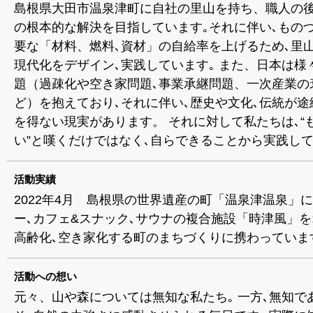
島根県大田市温泉津町に自社の里山を持ち、職人の
の根本的な解決を目指しています｡それに伴い､もの
要な「材料、燃料､資材」の自給率を上げるため､里
現代化をデザイン､実践しています｡ また、日本は様
題（過疎化や空き家問題､事業承継問題、一次産業の
ど）を抱えており､それに伴い､歴史や文化､伝統が途
を得ない現実があります。 それに対して私たちは､“
い”と嘆くだけではなく､自らできることから実践して
活動実績
2022年4月 島根県の世界遺産の町「温泉津温泉」に
ー､カフェ&スナック､サウナの複合施設「時津風」を
高齢化､空き家化する町のまちづくりに携わっていま
活動への想い
元々、山や森については無知な私たち｡ 一方､無知で