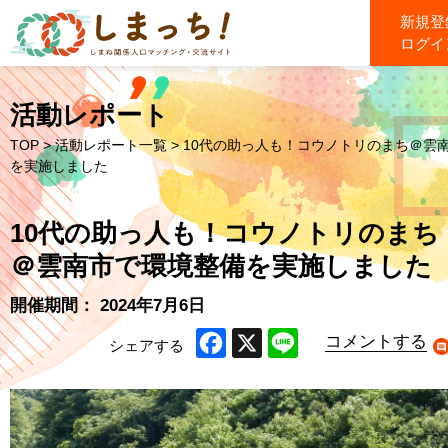
新規登
ログイ
活動レポート
TOP
>
活動レポート一覧
> 10代の助っ人も！コウノトリのまち＠雲
を実施しました
10代の助っ人も！コウノトリのまち
＠雲南市で環境整備を実施しました
開催期間： 2024年7月6日
コメントする
シェアする
Facebook
X
Line