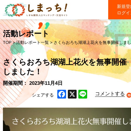
新規登
ログイ
活動レポート
TOP
>
活動レポート一覧
> さくらおろち湖湖上花火を無事開催しま
さくらおろち湖湖上花火を無事開催
しました！
開催期間： 2023年11月4日
コメントする
シェアする
Facebook
X
Line