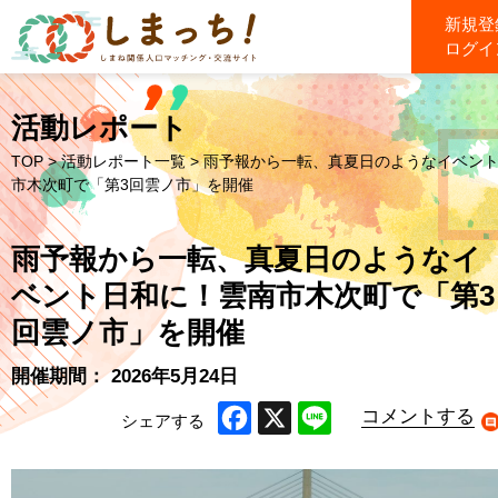
新規登
ログイ
活動レポート
TOP
>
活動レポート一覧
> 雨予報から一転、真夏日のようなイベン
市木次町で「第3回雲ノ市」を開催
雨予報から一転、真夏日のようなイ
ベント日和に！雲南市木次町で「第3
回雲ノ市」を開催
開催期間： 2026年5月24日
コメントする
シェアする
Facebook
X
Line