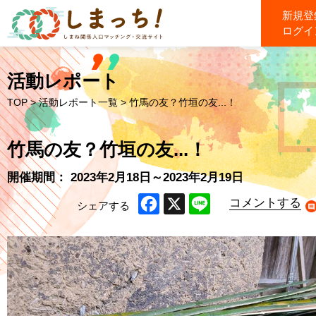
新規登
ログイ
活動レポート
TOP
>
活動レポート一覧
> 竹馬の友？竹垣の友...！
竹馬の友？竹垣の友...！
開催期間： 2023年2月18日～2023年2月19日
コメントする
シェアする
Facebook
X
Line