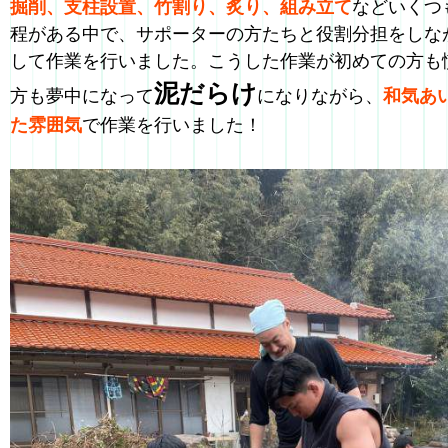
掘削、支柱設置、竹割り、炙り、組み立て
などいくつ
程がある中で、サポーターの方たちと役割分担をしな
して作業を行いました。こうした作業が初めての方も
泥だらけ
方も夢中になって
になりながら、
和気あ
た雰囲気
で作業を行いました！