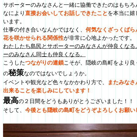
サポーターのみなさんと一緒に協働できたのはもちろ
なにより
直接お会いしてお話しできたこと
を本当に嬉
います。
仕事の付き合いなんかではなく、
何気なくざっくばら
花を咲かせられる関係性
が非常に心地よかったです。
わたしたち島民とサポーターのみなさんが仲良くなる
ーのみなさん同士も仲良くなる。
こうした
つながりの連鎖
こそが、隠岐の島町をより良
秘策
の
なのではないでしょうか。
イベントや観光など色々なかかわり方で、
またみなさ
出来ることを楽しみにしています！
最高
の２日間をどうもありがとうございました！！
そして、
今後とも隠岐の島町をどうぞよろしくお願い