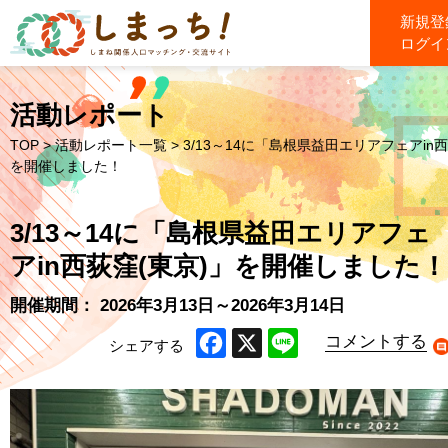
新規登
ログイ
活動レポート
TOP
>
活動レポート一覧
> 3/13～14に「島根県益田エリアフェアin
を開催しました！
3/13～14に「島根県益田エリアフェ
アin西荻窪(東京)」を開催しました！
開催期間： 2026年3月13日～2026年3月14日
コメントする
シェアする
Facebook
X
Line