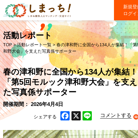
新規登
ログイ
活動レポート
TOP
>
活動レポート一覧
> 春の津和野に全国から134人が集結！「第
和野大会」を支えた写真係サポーター
春の津和野に全国から134人が集結！
「第5回モルック津和野大会」を支え
た写真係サポーター
開催期間： 2026年4月4日
コメントする
シェアする
Facebook
X
Line